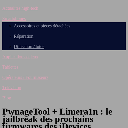
Actualités high-tech
Smartphones
Accessoires et pièces détachées
Réparation
Utilisation / tutos
Applications et jeux
Tablettes
Opérateurs / Fournisseurs
Télévision
Blog
PwnageTool + Limera1n : le
jailbreak des prochains
firmwares des iDevices