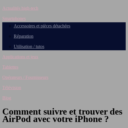
Actualités high-tech
Smartphones
Accessoires et pièces détachées
Réparation
Utilisation / tutos
Applications et jeux
Tablettes
Opérateurs / Fournisseurs
Télévision
Blog
Comment suivre et trouver des
AirPod avec votre iPhone ?