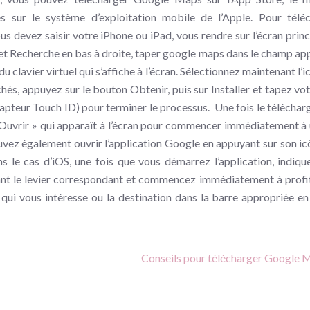
sés sur le système d’exploitation mobile de l’Apple. Pour télé
us devez saisir votre iPhone ou iPad, vous rendre sur l’écran princ
nglet Recherche en bas à droite, taper google maps dans le champ ap
u clavier virtuel qui s’affiche à l’écran. Sélectionnez maintenant l’
ichés, appuyez sur le bouton Obtenir, puis sur Installer et tapez vo
capteur Touch ID) pour terminer le processus. Une fois le télécha
 « Ouvrir » qui apparaît à l’écran pour commencer immédiatement à u
vez également ouvrir l’application Google en appuyant sur son ic
ns le cas d’iOS, une fois que vous démarrez l’application, indiqu
ant le levier correspondant et commencez immédiatement à profi
u qui vous intéresse ou la destination dans la barre appropriée en
Conseils pour télécharger Google 