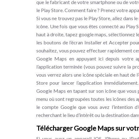
que le fabricant de votre smartphone ou de votre 
le Play Store. Comment faire ? Prenez votre appare
Si vous ne trouvez pas le Play Store, allez dans l
icône. Une fois que vous êtes connecté au Play Sto
haut à droite, tapez google maps, sélectionnez le
les boutons de l’écran Installer et Accepter po
souhaitez, vous pouvez effectuer rapidement ces
Google Maps en appuyant ici depuis votre app
l’application terminée (vous pouvez suivre la pro
vous verrez alors une icône spéciale en haut de l
Store pour lancer l’application immédiatement. 
Google Maps en tapant sur son icône que vous po
menu où sont regroupées toutes les icônes des appl
le compte Google que vous avez l’intention d’u
recherchant le lieu d’intérêt ou la destination da
Télécharger Google Maps sur votr
Si vous avez un appareil iOS, iPhone ou iPa