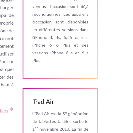
vendus d’occasion sont déjà
charger
reconditionnés. Les appareils
ipal de
d’occasion sont disponibles
proprié
en différentes versions dans
icône de
l’iPhone 4, 4s, 5, 5 c, 5 s,
tre mot
iPhone 6, 6 Plus et ses
rgement
versions iPhone 6 s et 6 s
tiliser
Plus.
ône sur
ez quel
ter des
 haut à
iPad Air
Maps
e
L’iPad Air est la 5
génération
de tablettes tactiles sortie le
er
1
novembre 2013. La fin de