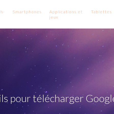
gh-
Smartphones
Applications et
Tablettes
jeux
ls pour télécharger Goog