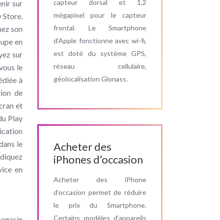
capteur dorsal et 1,2
nir sur
mégapixel pour le capteur
y Store.
frontal. Le Smartphone
chez son
d’Apple fonctionne avec wi-fi,
oupe en
est doté du système GPS,
yez sur
réseau cellulaire,
vous le
géolocalisation Glonass.
édiée à
tion de
cran et
du Play
ication
dans le
Acheter des
ndiquez
iPhones d’occasion
vice en
Acheter des iPhone
d’occasion permet de réduire
le prix du Smartphone.
Certains modèles d’appareils
magasin