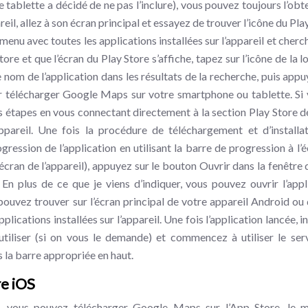
tablette a décidé de ne pas l’inclure), vous pouvez toujours l’obte
il, allez à son écran principal et essayez de trouver l’icône du Pla
e menu avec toutes les applications installées sur l’appareil et cher
re et que l’écran du Play Store s’affiche, tapez sur l’icône de la l
 nom de l’application dans les résultats de la recherche, puis appu
ur télécharger Google Maps sur votre smartphone ou tablette. Si 
 étapes en vous connectant directement à la section Play Store d
areil. Une fois la procédure de téléchargement et d’installa
gression de l’application en utilisant la barre de progression à l’é
’écran de l’appareil), appuyez sur le bouton Ouvrir dans la fenêtre 
En plus de ce que je viens d’indiquer, vous pouvez ouvrir l’appl
uvez trouver sur l’écran principal de votre appareil Android ou 
ications installées sur l’appareil. Une fois l’application lancée, i
tiliser (si on vous le demande) et commencez à utiliser le ser
ns la barre appropriée en haut.
e iOS
d, vous pouvez télécharger Google Maps sur l’App Store, le 