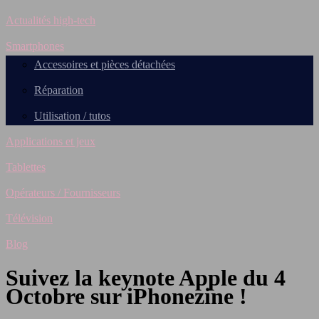
Actualités high-tech
Smartphones
Accessoires et pièces détachées
Réparation
Utilisation / tutos
Applications et jeux
Tablettes
Opérateurs / Fournisseurs
Télévision
Blog
Suivez la keynote Apple du 4
Octobre sur iPhonezine !