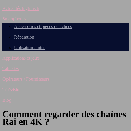
Actualités high-tech
Smartphones
Accessoires et pièces détachées
Réparation
Utilisation / tutos
Applications et jeux
Tablettes
Opérateurs / Fournisseurs
Télévision
Blog
Comment regarder des chaînes
Rai en 4K ?