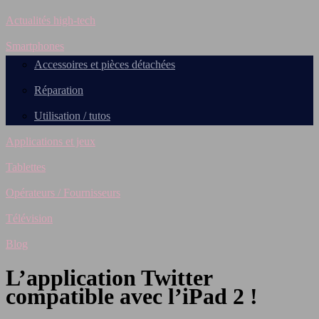
Actualités high-tech
Smartphones
Accessoires et pièces détachées
Réparation
Utilisation / tutos
Applications et jeux
Tablettes
Opérateurs / Fournisseurs
Télévision
Blog
L’application Twitter
compatible avec l’iPad 2 !